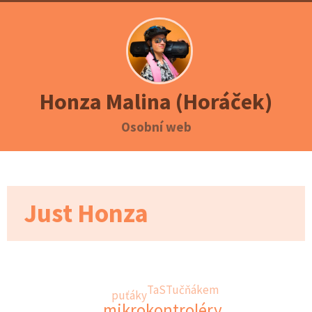
Honza Malina (Horáček)
Osobní web
Just Honza
TaSTučňákem
puťáky
mikrokontroléry