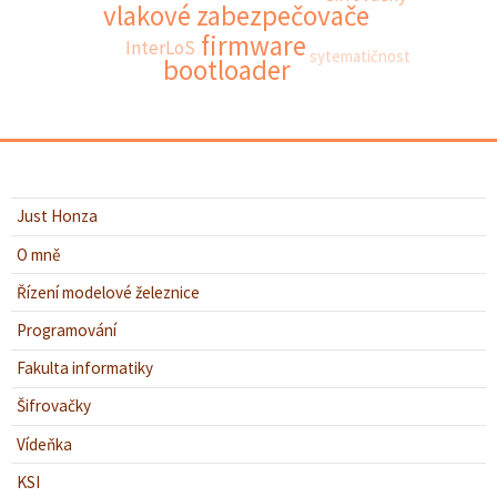
vlakové zabezpečovače
firmware
InterLoS
sytematičnost
bootloader
Just Honza
O mně
Řízení modelové železnice
Programování
Fakulta informatiky
Šifrovačky
Vídeňka
KSI