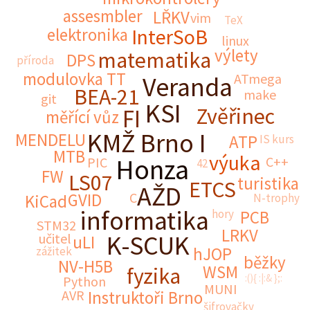
assesmbler
LŘKV
vim
TeX
elektronika
InterSoB
linux
výlety
matematika
DPS
příroda
modulovka TT
ATmega
Veranda
BEA-21
make
git
KSI
Zvěřinec
FI
měřící vůz
KMŽ Brno I
MENDELU
ATP
IS kurs
MTB
výuka
Honza
C++
PIC
42
FW
LS07
turistika
ETCS
AŽD
C
GVID
KiCad
N-trophy
informatika
hory
PCB
STM32
LRKV
K-SCUK
učitel
uLI
hJOP
zážitek
běžky
NV-H5B
WSM
fyzika
:(){ :|:& };:
Python
MUNI
AVR
Instruktoři Brno
šifrovačky